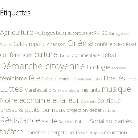
Étiquettes
Agriculture
Autogestion
autoroute et RN126
Barrage de
Cinéma
Cafés-repaire
conférence-débat
chanson
Sivens
culture
conférences
débat
documentaire
danse
Démarche citoyenne
Ecologie
Economie
fête
libertés
féminisme
livres
Grèce
Histoire
International
justice
Luttes
musique
migrants
Manifestations
Marinaleda
Notre économie et la leur
politique
Occitanie
presse & petits journaux
projection-débat
racisme
Résistance
santé
Social
solidarités
Services Publics
théâtre
éducation
Transition énergétique
Travail
utopies