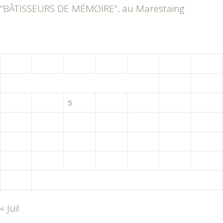
“BÂTISSEURS DE MÉMOIRE”, au Marestaing
août 2026
L
M
M
J
V
S
D
1
2
3
4
5
6
7
8
9
10
11
12
13
14
15
16
17
18
19
20
21
22
23
24
25
26
27
28
29
30
31
« Juil