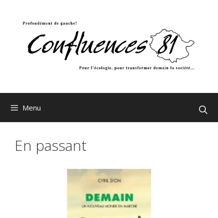
Aller
au
contenu
Menu
En passant