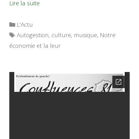
Lire la suite
Catégories
L'Actu
Étiquettes
Autogestion
,
culture
,
musique
,
Notre
économie et la leur