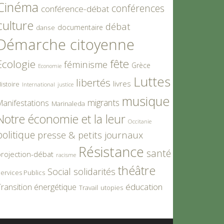
Cinéma
conférences
conférence-débat
culture
débat
documentaire
danse
Démarche citoyenne
fête
Ecologie
féminisme
Grèce
Economie
Luttes
libertés
livres
istoire
International
justice
musique
migrants
Manifestations
Marinaleda
Notre économie et la leur
Occitanie
politique
presse & petits journaux
Résistance
santé
rojection-débat
racisme
théâtre
Social
solidarités
ervices Publics
éducation
ransition énergétique
Travail
utopies