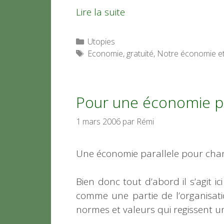
Lire la suite
Catégories
Utopies
Étiquettes
Economie
,
gratuité
,
Notre économie et 
Pour une économie pa
1 mars 2006
par
Rémi
Une économie parallele pour chang
Bien donc tout d’abord il s’agit i
comme une partie de l’organisati
normes et valeurs qui regissent u