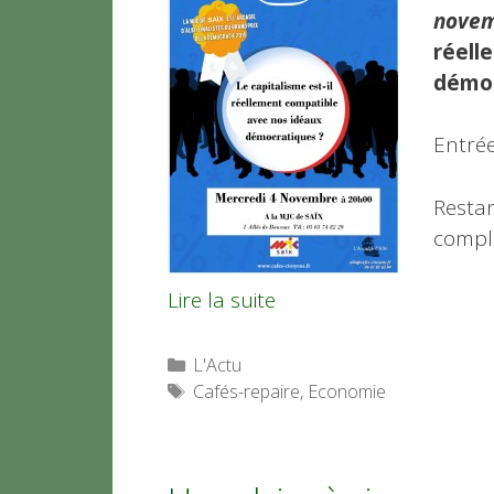
novem
réell
démo
Entrée
Restan
compl
Lire la suite
Catégories
L'Actu
Étiquettes
Cafés-repaire
,
Economie