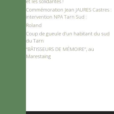
et les solidarités !
Commémoration Jean JAURES Castres :
intervention NPA Tarn Sud :
Roland
Coup de gueule d’un habitant du sud
du Tarn
“BÂTISSEURS DE MÉMOIRE”, au
Marestaing