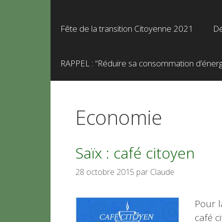
Fête de la transition Citoyenne 2021
Dé
RAPPEL : “Réduire sa consommation d’énergie
Economie
Saïx : café citoyen
28 octobre 2015
par
Claude
Pour l
café c