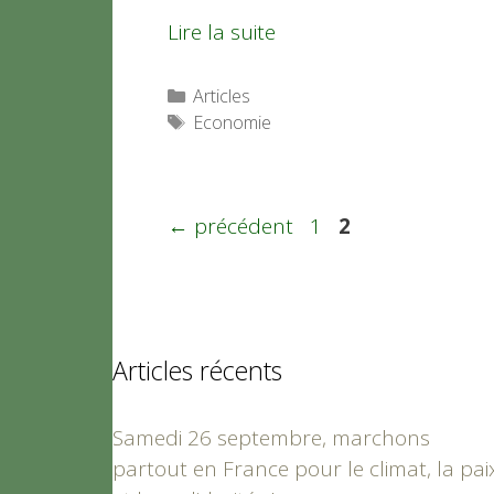
Lire la suite
Catégories
Articles
Étiquettes
Economie
Page
Page
←
précédent
1
2
Articles récents
Samedi 26 septembre, marchons
partout en France pour le climat, la pai