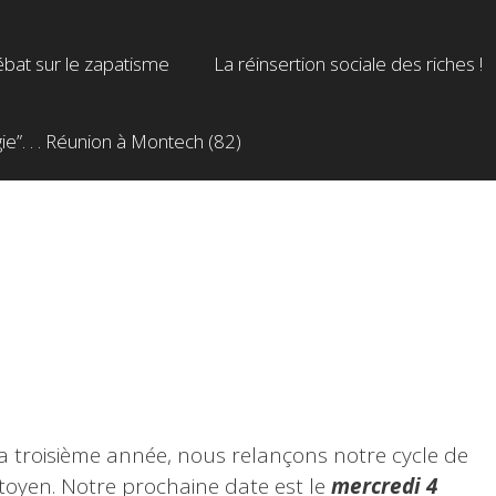
bat sur le zapatisme
La réinsertion sociale des riches !
”. . . Réunion à Montech (82)
a troisième année, nous relançons notre cycle de
itoyen. Notre prochaine date est le
mercredi 4