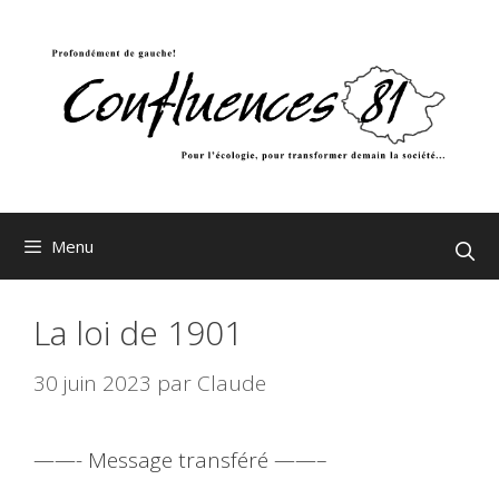
Aller
au
contenu
Menu
La loi de 1901
30 juin 2023
par
Claude
——- Message transféré ——–