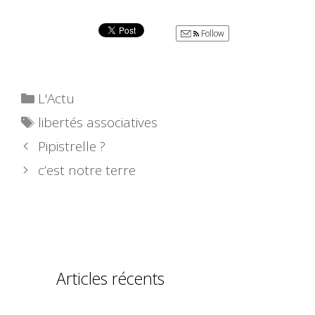
Follow
Catégories
L'Actu
Étiquettes
libertés associatives
Pipistrelle ?
c’est notre terre
Articles récents