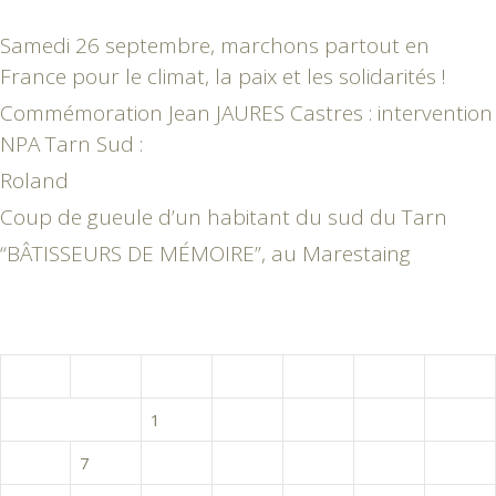
Samedi 26 septembre, marchons partout en
France pour le climat, la paix et les solidarités !
Commémoration Jean JAURES Castres : intervention
NPA Tarn Sud :
Roland
Coup de gueule d’un habitant du sud du Tarn
“BÂTISSEURS DE MÉMOIRE”, au Marestaing
février 2023
L
M
M
J
V
S
D
1
2
3
4
5
6
7
8
9
10
11
12