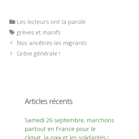
Catégories
Les lecteurs ont la parole
Étiquettes
grèves et manifs
Nos ancêtres les migrants
Grève générale !
Articles récents
Samedi 26 septembre, marchons
partout en France pour le
climat, la paix et les solidarités !