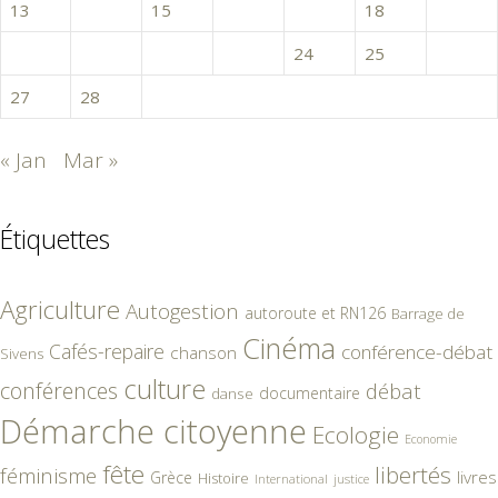
13
14
15
16
17
18
19
20
21
22
23
24
25
26
27
28
« Jan
Mar »
Étiquettes
Agriculture
Autogestion
autoroute et RN126
Barrage de
Cinéma
Cafés-repaire
conférence-débat
chanson
Sivens
culture
conférences
débat
documentaire
danse
Démarche citoyenne
Ecologie
Economie
fête
libertés
féminisme
livres
Grèce
Histoire
International
justice