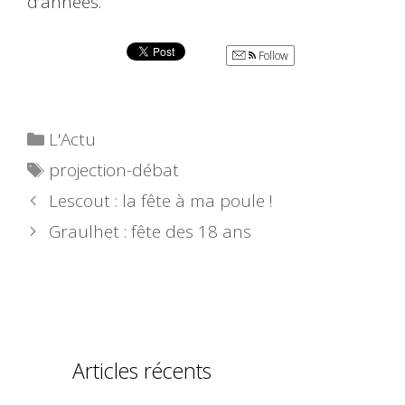
d’années.
Follow
Catégories
L'Actu
Étiquettes
projection-débat
Lescout : la fête à ma poule !
Graulhet : fête des 18 ans
Articles récents