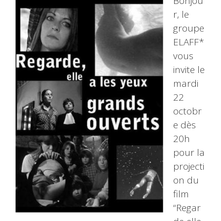
Bonjou
r, le
groupe
ELAFF*
vous
invite le
mardi
22
octobr
e dès
20h
pour la
projecti
on du
film
“Regar