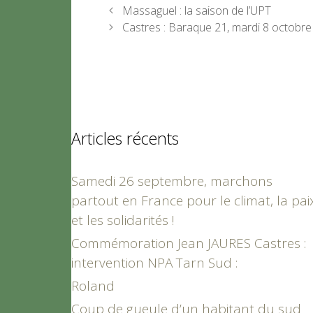
Massaguel : la saison de l’UPT
Castres : Baraque 21, mardi 8 octobre
Articles récents
Samedi 26 septembre, marchons
partout en France pour le climat, la pai
et les solidarités !
Commémoration Jean JAURES Castres :
intervention NPA Tarn Sud :
Roland
Coup de gueule d’un habitant du sud