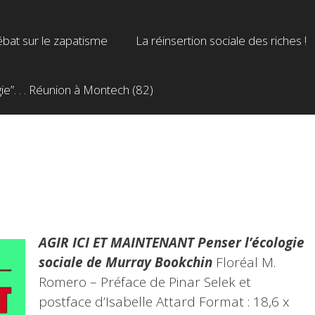
bat sur le zapatisme
La réinsertion sociale des riches !
”. . . Réunion à Montech (82)
AGIR ICI ET MAINTENANT Penser l’écologie
sociale
de Murray Bookchin
Floréal M.
Romero – Préface de Pinar Selek et
postface d’Isabelle Attard Format : 18,6 x