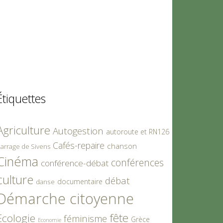
Étiquettes
Agriculture
Autogestion
autoroute et RN126
Cafés-repaire
chanson
arrage de Sivens
Cinéma
conférences
conférence-débat
culture
débat
documentaire
danse
Démarche citoyenne
fête
Ecologie
féminisme
Grèce
Economie