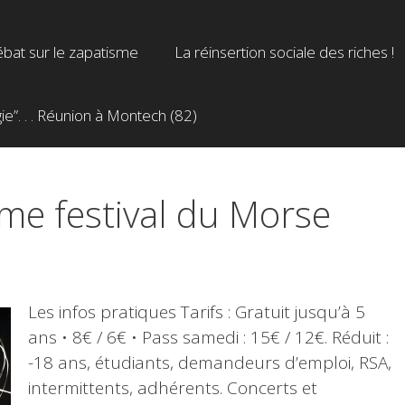
bat sur le zapatisme
La réinsertion sociale des riches !
”. . . Réunion à Montech (82)
me festival du Morse
Les infos pratiques Tarifs : Gratuit jusqu’à 5
ans • 8€ / 6€ • Pass samedi : 15€ / 12€. Réduit :
-18 ans, étudiants, demandeurs d’emploi, RSA,
intermittents, adhérents. Concerts et