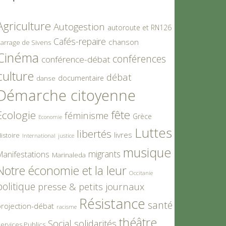
Agriculture
Autogestion
autoroute et RN126
Cafés-repaire
chanson
arrage de Sivens
Cinéma
conférences
conférence-débat
culture
débat
documentaire
danse
Démarche citoyenne
fête
Ecologie
féminisme
Grèce
Economie
Luttes
libertés
livres
istoire
International
justice
musique
migrants
Manifestations
Marinaleda
Notre économie et la leur
Occitanie
politique
presse & petits journaux
Résistance
santé
rojection-débat
racisme
théâtre
Social
solidarités
ervices Publics