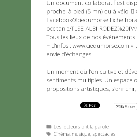
Un document collaboratif est disp
proche, à pied (5 mn) ou à vélo.
Facebook@ciedumorse Fiche horair
occitanie/TLSE-ALBI-RODEZ%20P
Tous les lieux de nos événements 
+ d’infos : www.ciedumorse.com « Le
envie d’échanges…
Un moment où l’on cultive et déve
sentiments multiples. Un espace o
propositions artistiques, s’enrichir
Follow
Catégories
Les lecteurs ont la parole
Étiquettes
Cinéma
,
musique
,
spectacles