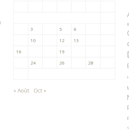
L
M
M
J
V
S
D
1
x
B
2
3
4
5
6
7
8
9
10
11
12
13
14
15
16
17
18
19
20
21
22
23
24
25
26
27
28
29
30
H
« Août
Oct »
p
S