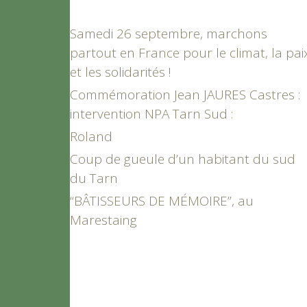
Samedi 26 septembre, marchons
partout en France pour le climat, la pai
et les solidarités !
Commémoration Jean JAURES Castres :
intervention NPA Tarn Sud :
Roland
Coup de gueule d’un habitant du sud
du Tarn
“BÂTISSEURS DE MÉMOIRE”, au
Marestaing