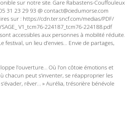
onible sur notre site. Gare Rabastens-Couffouleux
  05 31 23 29 93 @ contact@ciedumorse.com
es sur : https://cdn.ter.sncf.com/medias/PDF/
AYSAGE_ V1_tcm76-224187_tcm76-224188.pdf
sont accessibles aux personnes à mobilité réduite.
 festival, un lieu d’envies… Envie de partages,
loppe l’ouverture… Où l’on côtoie émotions et
ù chacun peut s’inventer, se réapproprier les
, s’évader, rêver… » Aurélia, trésorière bénévole