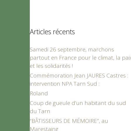
Articles récents
Samedi 26 septembre, marchons
partout en France pour le climat, la pai
et les solidarités !
Commémoration Jean JAURES Castres :
intervention NPA Tarn Sud :
Roland
Coup de gueule d’un habitant du sud
du Tarn
“BÂTISSEURS DE MÉMOIRE”, au
Marestaing