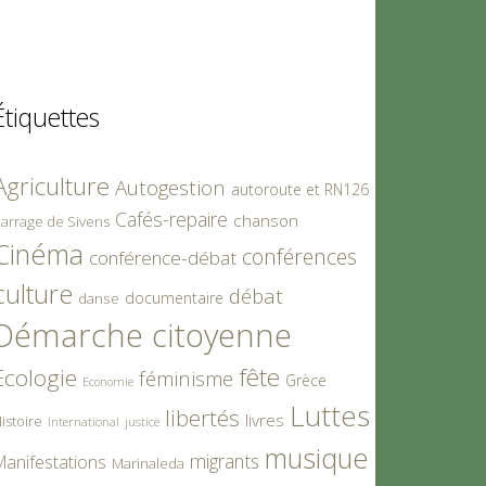
Étiquettes
Agriculture
Autogestion
autoroute et RN126
Cafés-repaire
chanson
arrage de Sivens
Cinéma
conférences
conférence-débat
culture
débat
documentaire
danse
Démarche citoyenne
fête
Ecologie
féminisme
Grèce
Economie
Luttes
libertés
livres
istoire
International
justice
musique
migrants
Manifestations
Marinaleda