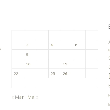
avril 2019
L
M
M
J
V
S
D
1
2
3
4
5
6
7
x
B
8
9
10
11
12
13
14
15
16
17
18
19
20
21
22
23
24
25
26
27
28
29
30
H
« Mar
Mai »