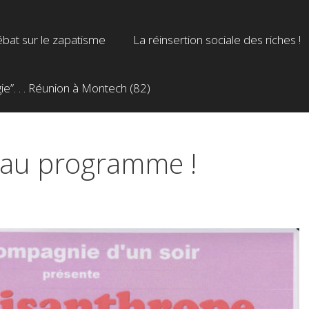
bat sur le zapatisme
La réinsertion sociale des riches !
”. . . Réunion à Montech (82)
e au programme !