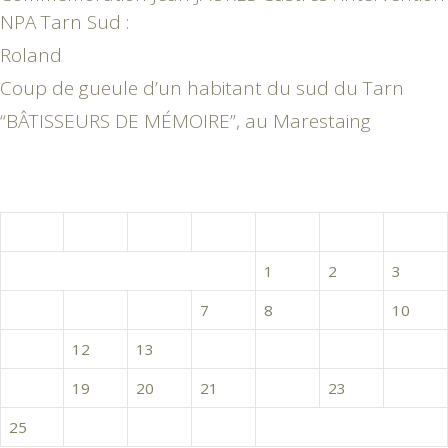
NPA Tarn Sud :
Roland
Coup de gueule d’un habitant du sud du Tarn
“BÂTISSEURS DE MÉMOIRE”, au Marestaing
février 2019
L
M
M
J
V
S
D
1
2
3
4
5
6
7
8
9
10
11
12
13
14
15
16
17
18
19
20
21
22
23
24
25
26
27
28