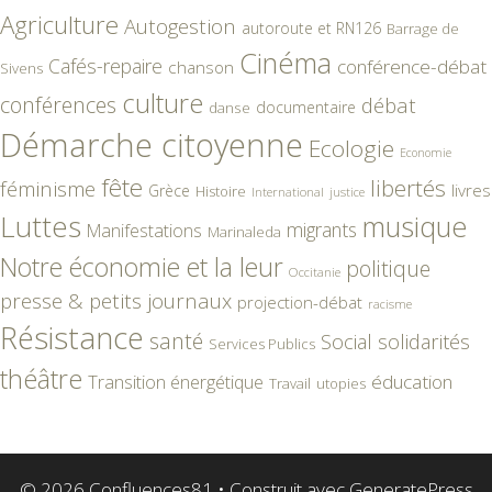
Agriculture
Autogestion
autoroute et RN126
Barrage de
Cinéma
Cafés-repaire
conférence-débat
chanson
Sivens
culture
conférences
débat
documentaire
danse
Démarche citoyenne
Ecologie
Economie
fête
libertés
féminisme
livres
Grèce
Histoire
International
justice
Luttes
musique
migrants
Manifestations
Marinaleda
Notre économie et la leur
politique
Occitanie
presse & petits journaux
projection-débat
racisme
Résistance
santé
Social
solidarités
Services Publics
théâtre
éducation
Transition énergétique
Travail
utopies
© 2026 Confluences81
• Construit avec
GeneratePress