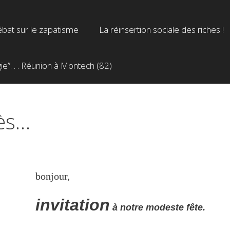
bat sur le zapatisme
La réinsertion sociale des riches !
”. . . Réunion à Montech (82)
rès…
bonjour,
invitation
à notre modeste fête.