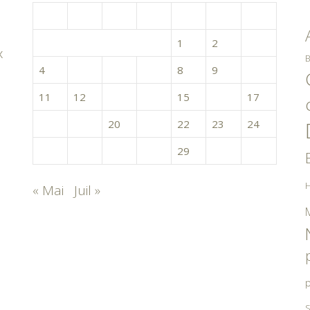
L
M
M
J
V
S
D
1
2
3
x
B
4
5
6
7
8
9
10
11
12
13
14
15
16
17
18
19
20
21
22
23
24
25
26
27
28
29
30
H
« Mai
Juil »
p
S