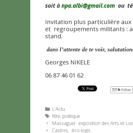
soit à
npa.albi@gmail.com
ou tél
Invitation plus particulière au
et regroupements militants : an
stand.
dans l’attente de te voir, salutatio
Georges NIKELE
06 87 46 01 62
Follow
Catégories
L'Actu
Étiquettes
fête
,
politique
Massaguel : exposition des Arts et Lois
Castres : éco-logis