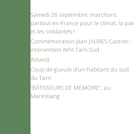
Samedi 26 septembre, marchons
partout en France pour le climat, la pai
et les solidarités !
Commémoration Jean JAURES Castres :
intervention NPA Tarn Sud :
Roland
Coup de gueule d’un habitant du sud
du Tarn
“BÂTISSEURS DE MÉMOIRE”, au
Marestaing