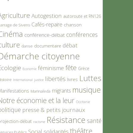
Agriculture
Autogestion
autoroute et RN126
Cafés-repaire
chanson
arrage de Sivens
Cinéma
conférences
conférence-débat
culture
débat
documentaire
danse
Démarche citoyenne
fête
Ecologie
féminisme
Grèce
Economie
Luttes
libertés
livres
istoire
International
justice
musique
migrants
Manifestations
Marinaleda
Notre économie et la leur
Occitanie
politique
presse & petits journaux
Résistance
santé
rojection-débat
racisme
théâtre
Social
solidarités
ervices Publics