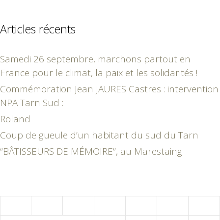
Articles récents
Samedi 26 septembre, marchons partout en
France pour le climat, la paix et les solidarités !
Commémoration Jean JAURES Castres : intervention
NPA Tarn Sud :
Roland
Coup de gueule d’un habitant du sud du Tarn
“BÂTISSEURS DE MÉMOIRE”, au Marestaing
juin 2018
L
M
M
J
V
S
D