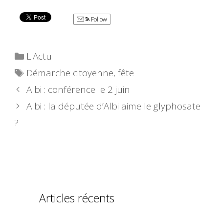
Follow
Catégories
L'Actu
Étiquettes
Démarche citoyenne
,
fête
Albi : conférence le 2 juin
Albi : la députée d’Albi aime le glyphosate
?
Articles récents