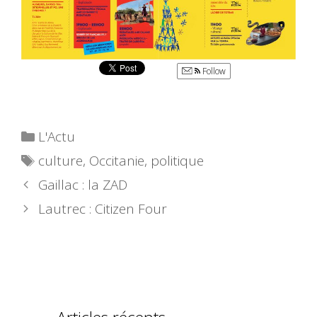
Follow
Catégories
L'Actu
Étiquettes
culture
,
Occitanie
,
politique
Gaillac : la ZAD
Lautrec : Citizen Four