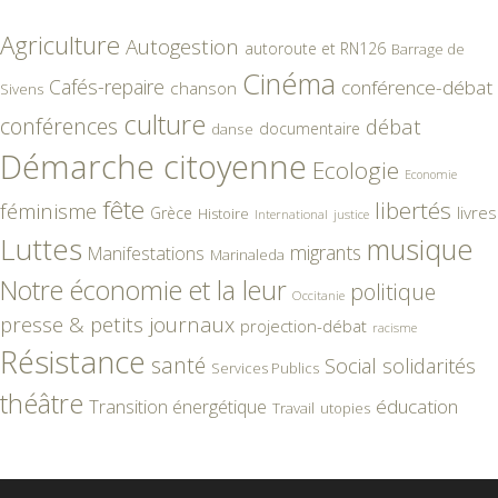
Agriculture
Autogestion
autoroute et RN126
Barrage de
Cinéma
Cafés-repaire
conférence-débat
chanson
Sivens
culture
conférences
débat
documentaire
danse
Démarche citoyenne
Ecologie
Economie
fête
libertés
féminisme
livres
Grèce
Histoire
International
justice
Luttes
musique
migrants
Manifestations
Marinaleda
Notre économie et la leur
politique
Occitanie
presse & petits journaux
projection-débat
racisme
Résistance
santé
Social
solidarités
Services Publics
théâtre
éducation
Transition énergétique
Travail
utopies