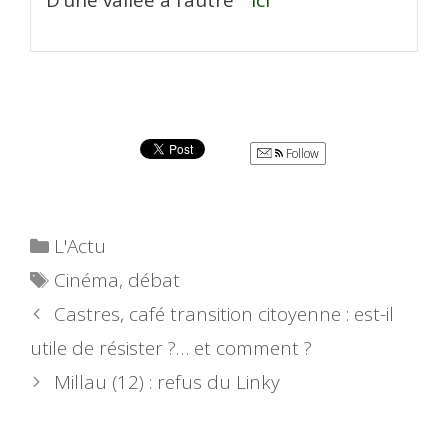
“D’une vallée à l’autre ”
ici
Follow
Catégories
L'Actu
Étiquettes
Cinéma
,
débat
Castres, café transition citoyenne : est-il
utile de résister ?… et comment ?
Millau (12) : refus du Linky