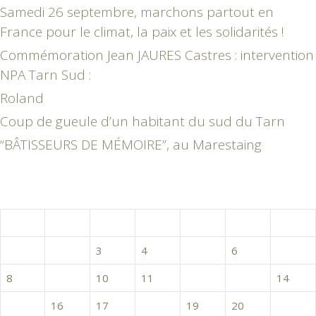
Samedi 26 septembre, marchons partout en
France pour le climat, la paix et les solidarités !
Commémoration Jean JAURES Castres : intervention
NPA Tarn Sud :
Roland
Coup de gueule d’un habitant du sud du Tarn
“BÂTISSEURS DE MÉMOIRE”, au Marestaing
janvier 2018
L
M
M
J
V
S
D
1
2
3
4
5
6
7
8
9
10
11
12
13
14
15
16
17
18
19
20
21