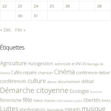
22
23
24
25
26
27
28
29
30
31
« Déc
Fév »
Étiquettes
Agriculture
Autogestion
autoroute et RN126
Barrage de
Cinéma
Cafés-repaire
conférence-débat
chanson
Sivens
culture
conférences
débat
documentaire
danse
Démarche citoyenne
Ecologie
Economie
fête
libertés
féminisme
livres
Grèce
Histoire
International
justice
Luttes
musique
migrants
Manifestations
Marinaleda