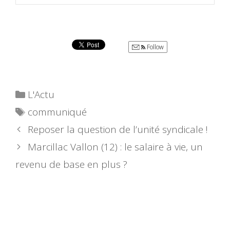
Follow
Catégories
L'Actu
Étiquettes
communiqué
Reposer la question de l’unité syndicale !
Marcillac Vallon (12) : le salaire à vie, un
revenu de base en plus ?