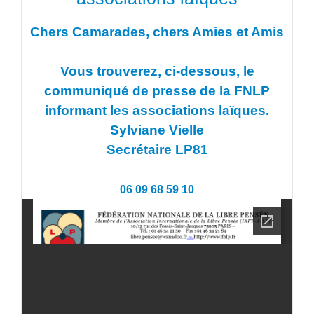
Chers Camarades, chers Amies et Amis
Vous trouverez, ci-dessous, le
communiqué de presse de la FNLP
informant les associations laïques.
Sylviane Vielle
Secrétaire LP81
06 09 68 59 10