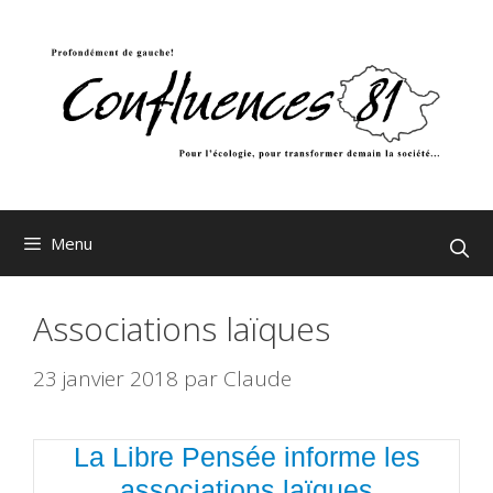
Aller
au
contenu
Menu
Associations laïques
23 janvier 2018
par
Claude
La Libre Pensée informe les
associations laïques