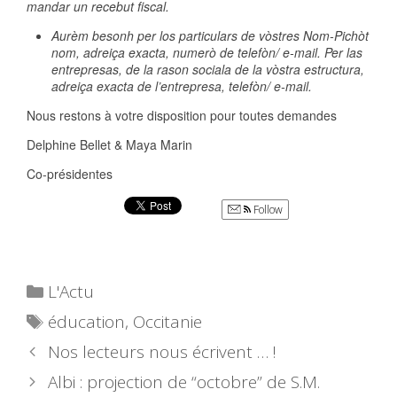
mandar un recebut fiscal.
Aurèm besonh per los particulars de vòstres Nom-Pichòt
nom, adreiça exacta, numerò de telefòn/ e-mail. Per las
entrepresas, de la rason sociala de la vòstra estructura,
adreiça exacta de l’entrepresa, telefòn/ e-mail.
Nous restons à votre disposition pour toutes demandes
Delphine Bellet & Maya Marin
Co-présidentes
Follow
Catégories
L'Actu
Étiquettes
éducation
,
Occitanie
Nos lecteurs nous écrivent … !
Albi : projection de “octobre” de S.M.