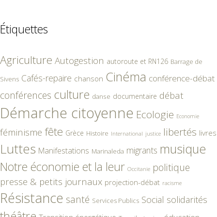
Étiquettes
Agriculture
Autogestion
autoroute et RN126
Barrage de
Cinéma
Cafés-repaire
conférence-débat
chanson
Sivens
culture
conférences
débat
documentaire
danse
Démarche citoyenne
Ecologie
Economie
fête
libertés
féminisme
livres
Grèce
Histoire
International
justice
Luttes
musique
migrants
Manifestations
Marinaleda
Notre économie et la leur
politique
Occitanie
presse & petits journaux
projection-débat
racisme
Résistance
santé
Social
solidarités
Services Publics
théâtre