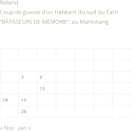
Roland
Coup de gueule d’un habitant du sud du Tarn
“BÂTISSEURS DE MÉMOIRE”, au Marestaing
décembre 2017
L
M
M
J
V
S
D
1
2
3
4
5
6
7
8
9
10
11
12
13
14
15
16
17
18
19
20
21
22
23
24
25
26
27
28
29
30
31
« Nov
Jan »