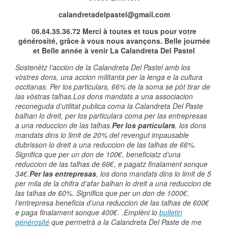
calandretadelpastel@gmail.com
06.84.35.36.72 Merci à toutes et tous pour votre
générosité, grâce à vous nous avançons. Belle journée
et Belle année à venir La Calandreta Del Pastel
Sostenètz l’accion de la Calandreta Del Pastel amb los
vòstres dons, una accion militanta per la lenga e la cultura
occitanas. Per los particulars, 66% de la soma se pòt tirar de
las vòstras talhas.Los dons mandats a una associacion
reconeguda d’utilitat publica coma la Calandreta Del Paste
balhan lo dreit, per los particulars coma per las entrepresas
a una reduccion de las talhas.
Per los particulars
, los dons
mandats dins lo limit de 20% del revengut impausable
dubrisson lo dreit a una reduccion de las talhas de 66%.
Significa que per un don de 100€, beneficiatz d’una
reduccion de las talhas de 66€, e pagatz finalament sonque
34€.
Per las entrepresas
, los dons mandats dins lo limit de 5
per mila de la chifra d’afar balhan lo dreit a una reduccion de
las talhas de 60%. Significa que per un don de 1000€,
l’entrepresa beneficia d’una reduccion de las talhas de 600€
e paga finalament sonque 400€. .Emplèni lo
bulletin
générosité
que permetrà a la Calandreta Del Paste de me