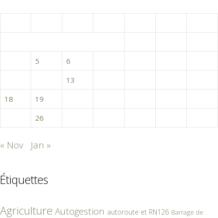
décembre 2017
L
M
M
J
V
S
D
1
2
3
4
5
6
7
8
9
10
11
12
13
14
15
16
17
18
19
20
21
22
23
24
25
26
27
28
29
30
31
« Nov
Jan »
Étiquettes
Agriculture
Autogestion
autoroute et RN126
Barrage de