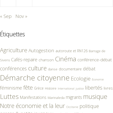
30
31
« Sep
Nov »
Étiquettes
Agriculture
Autogestion
autoroute et RN126
Barrage de
Cinéma
Cafés-repaire
conférence-débat
chanson
Sivens
culture
conférences
débat
documentaire
danse
Démarche citoyenne
Ecologie
Economie
fête
libertés
féminisme
livres
Grèce
Histoire
International
justice
Luttes
musique
migrants
Manifestations
Marinaleda
Notre économie et la leur
politique
Occitanie