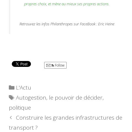
propres choix, et mène au mieux ses propres actions.
Retrouvez les infos Philanthropes sur FaceBook : Eric Heine
Follow
Catégories
L'Actu
Étiquettes
Autogestion
,
le pouvoir de décider
,
politique
Construire les grandes infrastructures de
transport ?