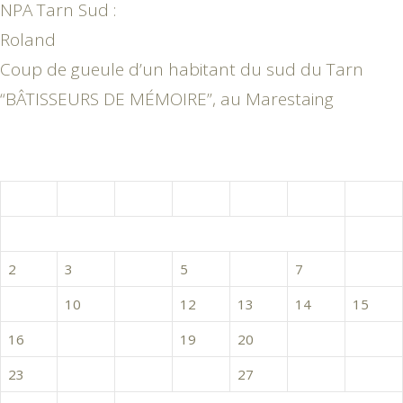
NPA Tarn Sud :
Roland
Coup de gueule d’un habitant du sud du Tarn
“BÂTISSEURS DE MÉMOIRE”, au Marestaing
octobre 2017
L
M
M
J
V
S
D
1
2
3
4
5
6
7
8
9
10
11
12
13
14
15
16
17
18
19
20
21
22
23
24
25
26
27
28
29