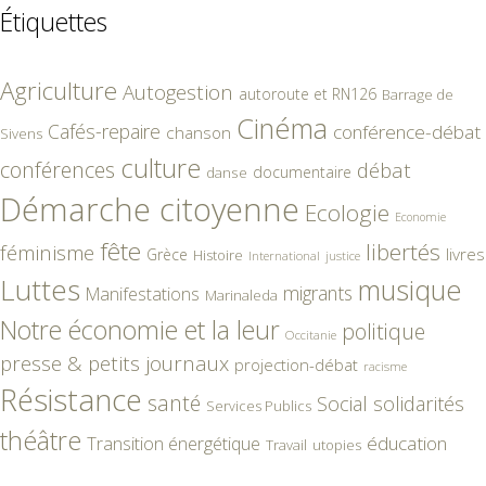
Étiquettes
Agriculture
Autogestion
autoroute et RN126
Barrage de
Cinéma
Cafés-repaire
conférence-débat
chanson
Sivens
culture
conférences
débat
documentaire
danse
Démarche citoyenne
Ecologie
Economie
fête
libertés
féminisme
livres
Grèce
Histoire
International
justice
Luttes
musique
migrants
Manifestations
Marinaleda
Notre économie et la leur
politique
Occitanie
presse & petits journaux
projection-débat
racisme
Résistance
santé
Social
solidarités
Services Publics
théâtre
éducation
Transition énergétique
Travail
utopies