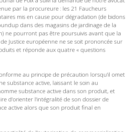
ibunal de Foix a suivi la demande de notre avocat
nue par la procureure : les 21 Faucheurs
taires mis en cause pour dégradation (de bidons
oundup dans des magasins de jardinage de la
n) ne pourront pas être poursuivis avant que la
de Justice européenne ne se soit prononcée sur
produits et réponde aux quatre « questions
onforme au principe de précaution lorsqu’il omet
ne substance active, laissant le soin au
dénomme substance active dans son produit, et
aire d’orienter l’intégralité de son dossier de
 active alors que son produit final en