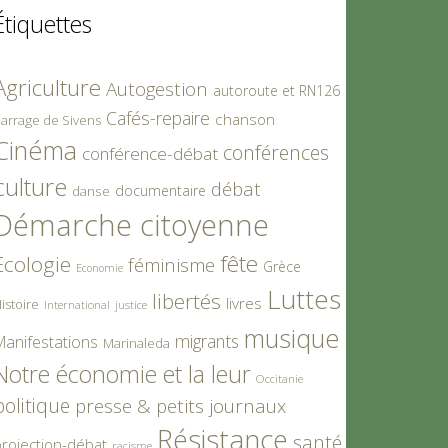
Étiquettes
Agriculture
Autogestion
autoroute et RN126
Cafés-repaire
chanson
arrage de Sivens
Cinéma
conférences
conférence-débat
culture
débat
documentaire
danse
Démarche citoyenne
fête
Ecologie
féminisme
Grèce
Economie
Luttes
libertés
livres
istoire
International
justice
musique
migrants
Manifestations
Marinaleda
Notre économie et la leur
Occitanie
politique
presse & petits journaux
Résistance
santé
rojection-débat
racisme