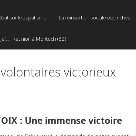
bat sur le zapatisme
La réinsertion sociale des riches !
”. . . Réunion à Montech (82)
volontaires victorieux
FOIX : Une immense victoire