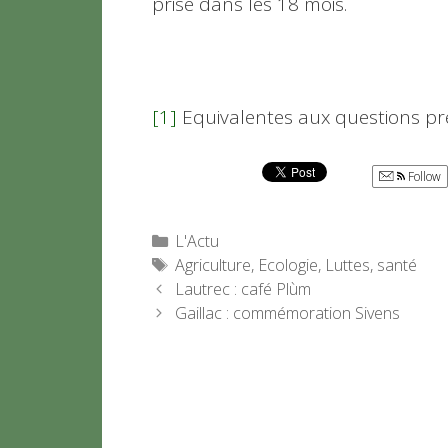
prise dans les 18 mois.
[1]
Equivalentes aux questions préa
Follow
Catégories
L'Actu
Étiquettes
Agriculture
,
Ecologie
,
Luttes
,
santé
Lautrec : café Plùm
Gaillac : commémoration Sivens