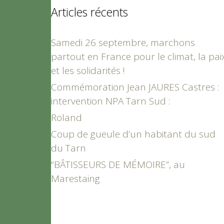
Articles récents
Samedi 26 septembre, marchons
partout en France pour le climat, la pai
et les solidarités !
Commémoration Jean JAURES Castres :
intervention NPA Tarn Sud :
Roland
Coup de gueule d’un habitant du sud
du Tarn
“BÂTISSEURS DE MÉMOIRE”, au
Marestaing