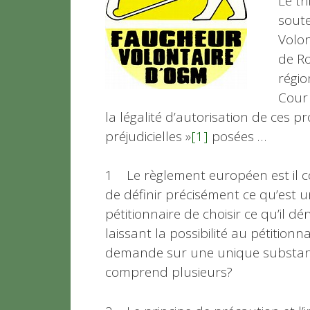
Le tr
soute
Volon
de R
régio
Cour 
la légalité d’autorisation de ces 
préjudicielles »
[1]
posées …
1 Le règlement européen est il c
de définir précisément ce qu’est u
pétitionnaire de choisir ce qu’il 
laissant la possibilité au pétitionn
demande sur une unique substance
comprend plusieurs?