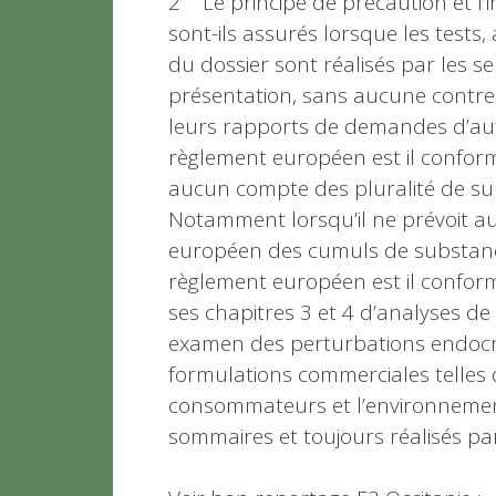
2 Le principe de précaution et l’i
sont-ils assurés lorsque les tests,
du dossier sont réalisés par les s
présentation, sans aucune contre
leurs rapports de demandes d’aut
règlement européen est il conforme
aucun compte des pluralité de sub
Notamment lorsqu’il ne prévoit a
européen des cumuls de substanc
règlement européen est il conform
ses chapitres 3 et 4 d’analyses de 
examen des perturbations endocrin
formulations commerciales telles 
consommateurs et l’environnement
sommaires et toujours réalisés par