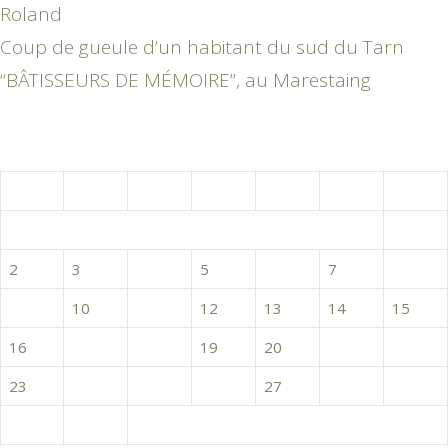
Roland
Coup de gueule d’un habitant du sud du Tarn
“BÂTISSEURS DE MÉMOIRE”, au Marestaing
octobre 2017
L
M
M
J
V
S
D
1
2
3
4
5
6
7
8
9
10
11
12
13
14
15
16
17
18
19
20
21
22
23
24
25
26
27
28
29
30
31