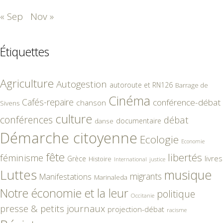
« Sep
Nov »
Étiquettes
Agriculture
Autogestion
autoroute et RN126
Barrage de
Cinéma
Cafés-repaire
conférence-débat
chanson
Sivens
culture
conférences
débat
documentaire
danse
Démarche citoyenne
Ecologie
Economie
fête
libertés
féminisme
livres
Grèce
Histoire
International
justice
Luttes
musique
migrants
Manifestations
Marinaleda
Notre économie et la leur
politique
Occitanie
presse & petits journaux
projection-débat
racisme