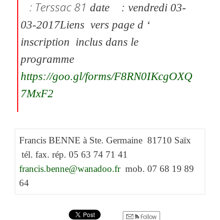
: Terssac 81
date :
vendredi 03-
03-2017
Liens vers page d ‘
inscription inclus dans le
programme
https://goo.gl/forms/F8RN0IKcgOXQ
7MxF2
Francis BENNE à Ste. Germaine
81710 Saïx
tél. fax. rép. 05 63 74 71 41
francis.benne@wanadoo.fr
mob. 07 68 19 89
64
Follow