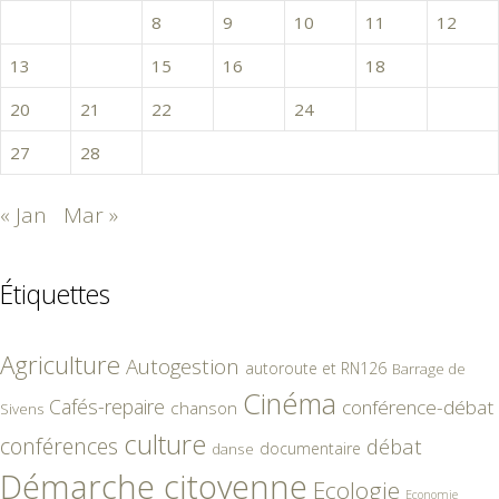
6
7
8
9
10
11
12
13
14
15
16
17
18
19
20
21
22
23
24
25
26
27
28
« Jan
Mar »
Étiquettes
Agriculture
Autogestion
autoroute et RN126
Barrage de
Cinéma
Cafés-repaire
conférence-débat
chanson
Sivens
culture
conférences
débat
documentaire
danse
Démarche citoyenne
Ecologie
Economie