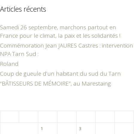
Articles récents
Samedi 26 septembre, marchons partout en
France pour le climat, la paix et les solidarités !
Commémoration Jean JAURES Castres : intervention
NPA Tarn Sud :
Roland
Coup de gueule d’un habitant du sud du Tarn
“BÂTISSEURS DE MÉMOIRE”, au Marestaing
février 2017
L
M
M
J
V
S
D
1
2
3
4
5