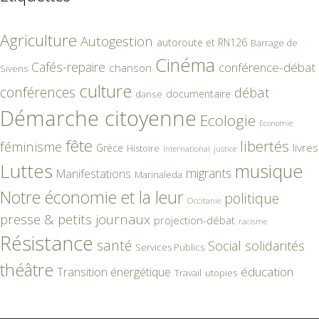
Agriculture
Autogestion
autoroute et RN126
Barrage de
Cinéma
Cafés-repaire
conférence-débat
chanson
Sivens
culture
conférences
débat
documentaire
danse
Démarche citoyenne
Ecologie
Economie
fête
libertés
féminisme
livres
Grèce
Histoire
International
justice
Luttes
musique
migrants
Manifestations
Marinaleda
Notre économie et la leur
politique
Occitanie
presse & petits journaux
projection-débat
racisme
Résistance
santé
Social
solidarités
Services Publics
théâtre
éducation
Transition énergétique
Travail
utopies