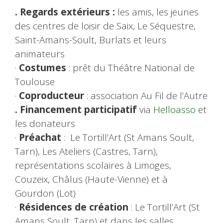
. Regar
ds extérieurs
:
les amis, les jeunes
des centres de loisir de Saix, Le Séquestre,
Saint-Amans-Soult, Burlats et leurs
animateurs
·
Costumes
: prêt du Théâtre National de
Toulouse
·
Coproducteur
: association Au Fil de l’Autre
. Financement participatif
via
Helloasso
et
les donateurs
·
Préachat
: Le Tortill’Art (St Amans Soult,
Tarn), Les Ateliers (Castres, Tarn),
représentations scolaires à Limoges,
Couzeix, Châlus (Haute-Vienne) et à
Gourdon (Lot)
·
Résidences de création
: Le Tortill’Art (St
Amans Soult, Tarn) et dans les salles