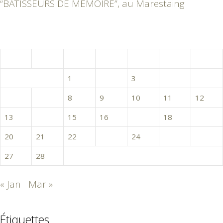
“BÂTISSEURS DE MÉMOIRE”, au Marestaing
février 2017
L
M
M
J
V
S
D
1
2
3
4
5
6
7
8
9
10
11
12
13
14
15
16
17
18
19
20
21
22
23
24
25
26
27
28
« Jan
Mar »
Étiquettes