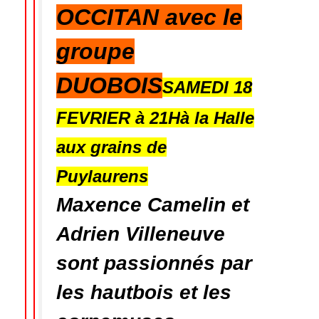
OCCITAN
avec le
groupe
DUOBOIS
SAMEDI 18
FEVRIER à 21H
à la Halle
aux grains de
Puylaurens
Maxence Camelin et
Adrien Villeneuve
sont passionnés par
les hautbois et les