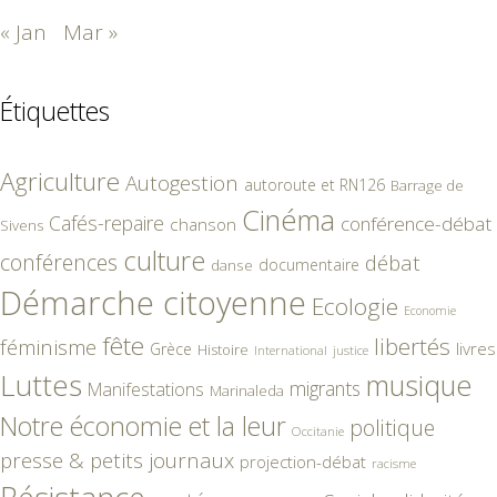
« Jan
Mar »
Étiquettes
Agriculture
Autogestion
autoroute et RN126
Barrage de
Cinéma
Cafés-repaire
conférence-débat
chanson
Sivens
culture
conférences
débat
documentaire
danse
Démarche citoyenne
Ecologie
Economie
fête
libertés
féminisme
livres
Grèce
Histoire
International
justice
Luttes
musique
migrants
Manifestations
Marinaleda
Notre économie et la leur
politique
Occitanie
presse & petits journaux
projection-débat
racisme