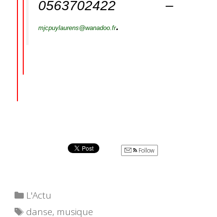
0563702422 –
.
mjcpuylaurens@wanadoo.fr
Follow
Catégories
L'Actu
Étiquettes
danse
,
musique