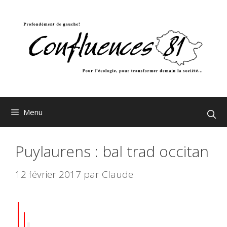
Aller
au
contenu
Menu
Puylaurens : bal trad occitan
12 février 2017
par
Claude