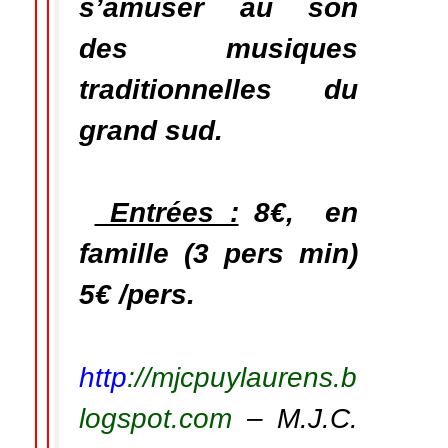
s’amuser au son
des musiques
traditionnelles du
grand sud.
Entrées :
8€, en
famille (3 pers min)
5€ /pers.
ht
tp
://mjcpuylaurens.b
logspot.com
– M.J.C.