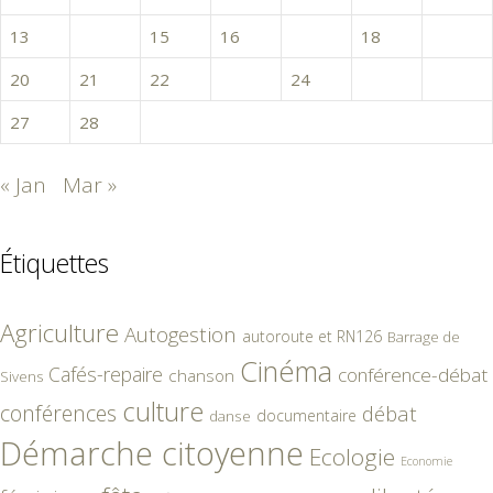
13
14
15
16
17
18
19
20
21
22
23
24
25
26
27
28
« Jan
Mar »
Étiquettes
Agriculture
Autogestion
autoroute et RN126
Barrage de
Cinéma
Cafés-repaire
conférence-débat
chanson
Sivens
culture
conférences
débat
documentaire
danse
Démarche citoyenne
Ecologie
Economie