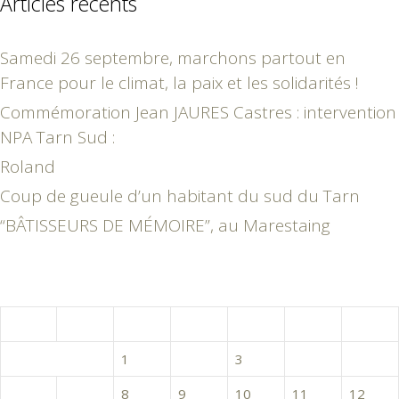
Articles récents
Samedi 26 septembre, marchons partout en
France pour le climat, la paix et les solidarités !
Commémoration Jean JAURES Castres : intervention
NPA Tarn Sud :
Roland
Coup de gueule d’un habitant du sud du Tarn
“BÂTISSEURS DE MÉMOIRE”, au Marestaing
février 2017
L
M
M
J
V
S
D
1
2
3
4
5
6
7
8
9
10
11
12