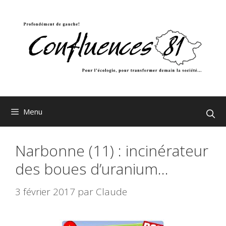
Aller
au
contenu
Menu
Narbonne (11) : incinérateur
des boues d’uranium…
3 février 2017
par
Claude