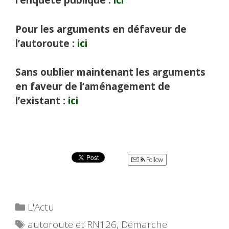
l’enquête publique :
ici
Pour les arguments en défaveur de
l’autoroute :
ici
Sans oublier maintenant les arguments
en faveur de l’aménagement de
l’existant :
ici
Follow
Catégories
L'Actu
Étiquettes
autoroute et RN126
,
Démarche