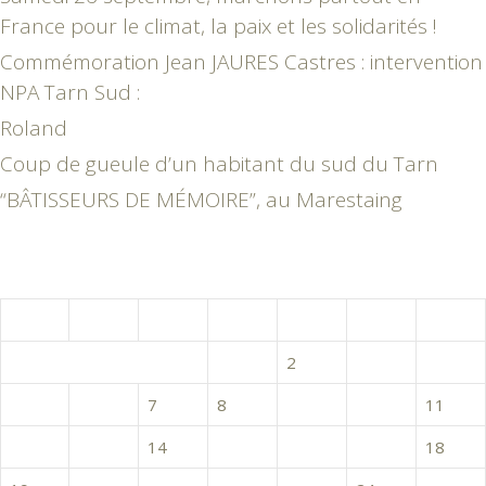
France pour le climat, la paix et les solidarités !
Commémoration Jean JAURES Castres : intervention
NPA Tarn Sud :
Roland
Coup de gueule d’un habitant du sud du Tarn
“BÂTISSEURS DE MÉMOIRE”, au Marestaing
décembre 2016
L
M
M
J
V
S
D
1
2
3
4
5
6
7
8
9
10
11
12
13
14
15
16
17
18