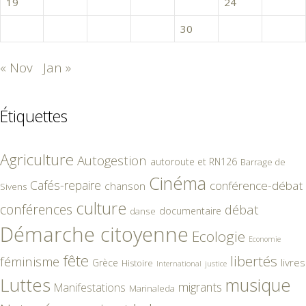
19
20
21
22
23
24
25
26
27
28
29
30
31
« Nov
Jan »
Étiquettes
Agriculture
Autogestion
autoroute et RN126
Barrage de
Cinéma
Cafés-repaire
conférence-débat
chanson
Sivens
culture
conférences
débat
documentaire
danse
Démarche citoyenne
Ecologie
Economie
fête
libertés
féminisme
livres
Grèce
Histoire
International
justice
Luttes
musique
migrants
Manifestations
Marinaleda