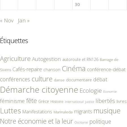
26
27
28
29
30
31
« Nov
Jan »
Étiquettes
Agriculture
Autogestion
autoroute et RN126
Barrage de
Cinéma
Cafés-repaire
conférence-débat
chanson
Sivens
culture
conférences
débat
documentaire
danse
Démarche citoyenne
Ecologie
Economie
fête
libertés
féminisme
livres
Grèce
Histoire
International
justice
Luttes
musique
migrants
Manifestations
Marinaleda
Notre économie et la leur
politique
Occitanie