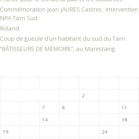
Commémoration Jean JAURES Castres : intervention
NPA Tarn Sud :
Roland
Coup de gueule d’un habitant du sud du Tarn
“BÂTISSEURS DE MÉMOIRE”, au Marestaing
décembre 2016
L
M
M
J
V
S
D
1
2
3
4
5
6
7
8
9
10
11
12
13
14
15
16
17
18
19
20
21
22
23
24
25