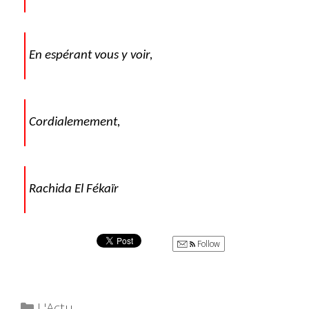
En espérant vous y voir,
Cordialemement,
Rachida El Fékaïr
Follow
Catégories
L'Actu