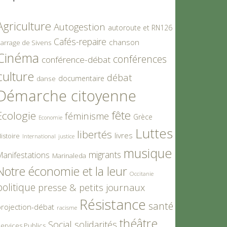
Agriculture
Autogestion
autoroute et RN126
Cafés-repaire
chanson
arrage de Sivens
Cinéma
conférences
conférence-débat
culture
débat
documentaire
danse
Démarche citoyenne
fête
Ecologie
féminisme
Grèce
Economie
Luttes
libertés
livres
istoire
International
justice
musique
migrants
Manifestations
Marinaleda
Notre économie et la leur
Occitanie
politique
presse & petits journaux
Résistance
santé
rojection-débat
racisme
théâtre
Social
solidarités
ervices Publics