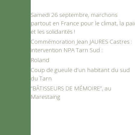
Samedi 26 septembre, marchons
partout en France pour le climat, la pai
et les solidarités !
Commémoration Jean JAURES Castres :
intervention NPA Tarn Sud :
Roland
Coup de gueule d’un habitant du sud
du Tarn
“BÂTISSEURS DE MÉMOIRE”, au
Marestaing