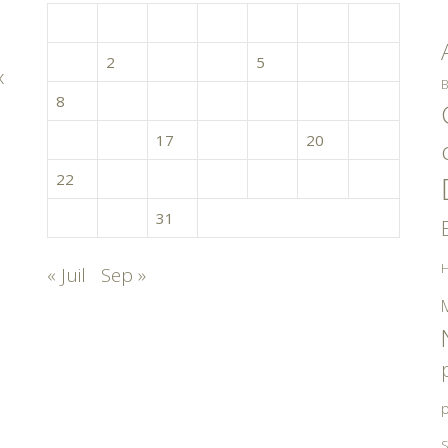
L
M
M
J
V
S
D
1
2
3
4
5
6
7
x
B
8
9
10
11
12
13
14
15
16
17
18
19
20
21
22
23
24
25
26
27
28
29
30
31
H
« Juil
Sep »
p
S