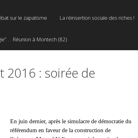
bat sur le zapatisme
La réinsertion sociale des riches !
”. . . Réunion à Montech (82)
t 2016 : soirée de
En juin dernier, après le simulacre de démocratie du
référendum en faveur de la construction de