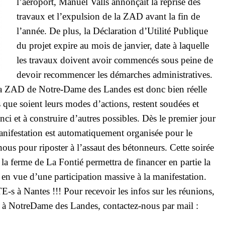
l’aéroport, Manuel Valls annonçait la reprise des
travaux et l’expulsion de la ZAD avant la fin de
l’année. De plus, la Déclaration d’Utilité Publique
du projet expire au mois de janvier, date à laquelle
les travaux doivent avoir commencés sous peine de
devoir recommencer les démarches administratives.
a ZAD de Notre-­Dame des Landes est donc bien réelle
 que soient leurs modes d’actions, restent soudé­e­s et
inci et à construire d’autres possibles. Dès le premier jour
nifestation est automatiquement organisée pour le
ous pour riposter à l’assaut des bétonneurs. Cette soirée
 la ferme de La Fontié permettra de financer en partie la
en vue d’une participation massive à la manifestation.
 à Nantes !!! Pour recevoir les infos sur les réunions,
n à Notre­Dame des Landes, contactez-­nous par mail :