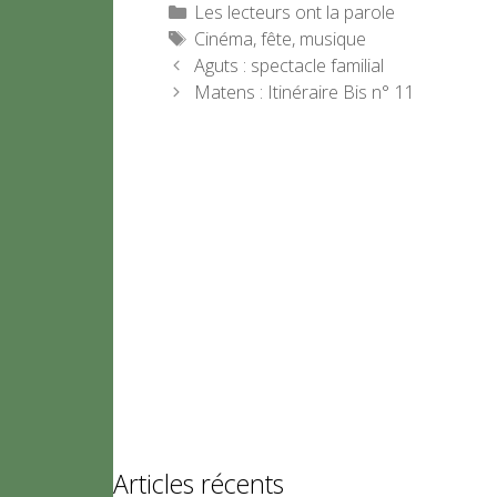
Catégories
Les lecteurs ont la parole
Étiquettes
Cinéma
,
fête
,
musique
Aguts : spectacle familial
Matens : Itinéraire Bis n° 11
Articles récents