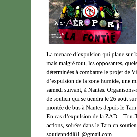
La menace d’expulsion qui plane sur l
mais malgré tout, les opposant­e­s, quels
déterminé­e­s à combattre le projet de V
d’expulsion de la zone humide, une ma
samedi suivant, à Nantes. Organisons-n
de soutien qui se tiendra le 26 août sur
montée de bus à Nantes depuis le Tarn 
En cas d’expulsion de la ZAD…Tou-TE-s
actions, soirées dans le Tarn en soutie
soutiennddl81 @gmail.com