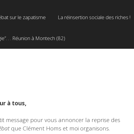
bat sur le zapatisme
La réinsertion sociale des riches !
”. . . Réunion à Montech (82)
ur à tous,
it message pour vous annoncer la reprise des
ébat
que Clément Homs et moi organisons.