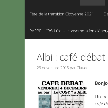
Fête de la transition Citoyenne 2021
Dé
RAPPEL : “Réduire sa consommation d’énergie
Albi : café-débat
29 novembre 2015
par
Claude
Bonjo
Un pet
café d