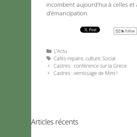
incombent aujourd’hui à celles et 
d’émancipation.
Follow
Catégories
L'Actu
Étiquettes
Cafés-repaire
,
culture
,
Social
Castres : conférence sur la Grèce
Castres : vernissage de Mimi !
Articles récents