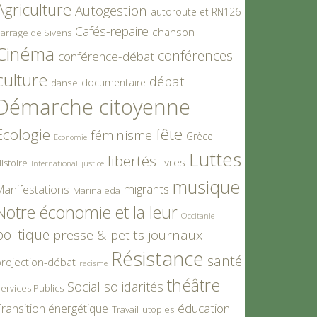
Agriculture
Autogestion
autoroute et RN126
Cafés-repaire
chanson
arrage de Sivens
Cinéma
conférences
conférence-débat
culture
débat
documentaire
danse
Démarche citoyenne
fête
Ecologie
féminisme
Grèce
Economie
Luttes
libertés
livres
istoire
International
justice
musique
migrants
Manifestations
Marinaleda
Notre économie et la leur
Occitanie
politique
presse & petits journaux
Résistance
santé
rojection-débat
racisme
théâtre
Social
solidarités
ervices Publics
éducation
ransition énergétique
Travail
utopies