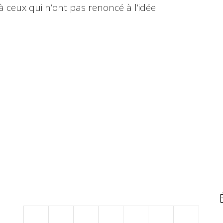
à ceux qui n’ont pas renoncé à l’idée
novembre 2015
L
M
M
J
V
S
D