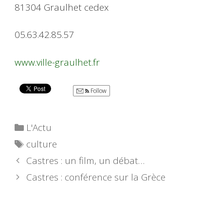
81304 Graulhet cedex
05.63.42.85.57
www.ville-graulhet.fr
Follow
Catégories
L'Actu
Étiquettes
culture
Castres : un film, un débat…
Castres : conférence sur la Grèce