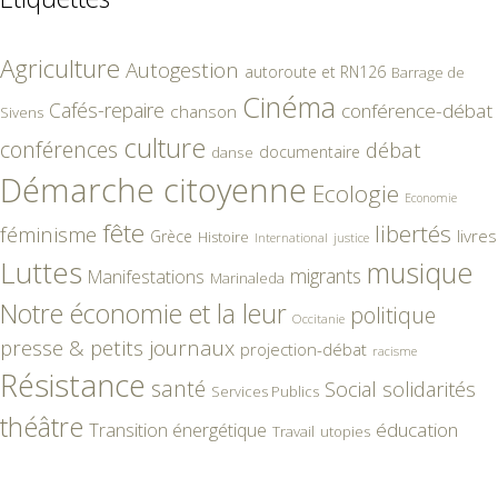
Agriculture
Autogestion
autoroute et RN126
Barrage de
Cinéma
Cafés-repaire
conférence-débat
chanson
Sivens
culture
conférences
débat
documentaire
danse
Démarche citoyenne
Ecologie
Economie
fête
libertés
féminisme
livres
Grèce
Histoire
International
justice
Luttes
musique
migrants
Manifestations
Marinaleda
Notre économie et la leur
politique
Occitanie
presse & petits journaux
projection-débat
racisme
Résistance
santé
Social
solidarités
Services Publics
théâtre
éducation
Transition énergétique
Travail
utopies