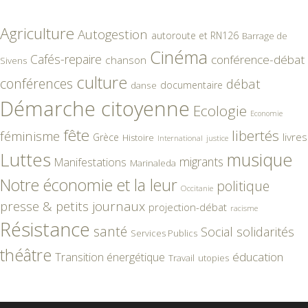
Agriculture
Autogestion
autoroute et RN126
Barrage de
Cinéma
Cafés-repaire
conférence-débat
chanson
Sivens
culture
conférences
débat
documentaire
danse
Démarche citoyenne
Ecologie
Economie
fête
libertés
féminisme
livres
Grèce
Histoire
International
justice
Luttes
musique
migrants
Manifestations
Marinaleda
Notre économie et la leur
politique
Occitanie
presse & petits journaux
projection-débat
racisme
Résistance
santé
Social
solidarités
Services Publics
théâtre
éducation
Transition énergétique
Travail
utopies