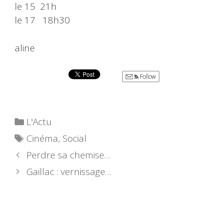
le 15 21h
le 17 18h30
aline
Follow
Catégories
L'Actu
Étiquettes
Cinéma
,
Social
Perdre sa chemise…
Gaillac : vernissage…