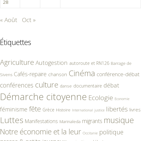
28
29
30
« Août
Oct »
Étiquettes
Agriculture
Autogestion
autoroute et RN126
Barrage de
Cinéma
Cafés-repaire
conférence-débat
chanson
Sivens
culture
conférences
débat
documentaire
danse
Démarche citoyenne
Ecologie
Economie
fête
libertés
féminisme
livres
Grèce
Histoire
International
justice
Luttes
musique
migrants
Manifestations
Marinaleda
Notre économie et la leur
politique
Occitanie