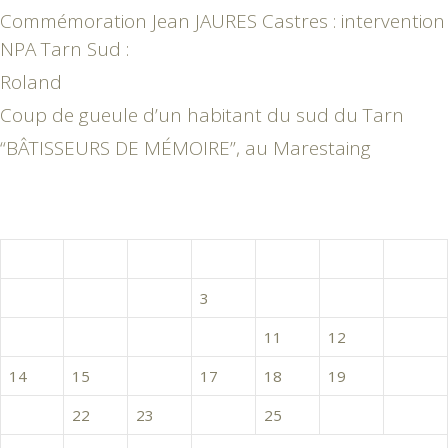
Commémoration Jean JAURES Castres : intervention
NPA Tarn Sud :
Roland
Coup de gueule d’un habitant du sud du Tarn
“BÂTISSEURS DE MÉMOIRE”, au Marestaing
septembre 2015
L
M
M
J
V
S
D
1
2
3
4
5
6
7
8
9
10
11
12
13
14
15
16
17
18
19
20
21
22
23
24
25
26
27