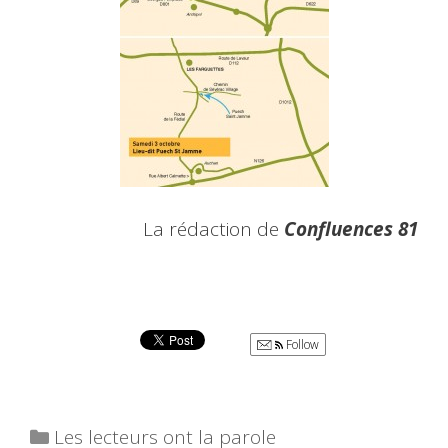
La rédaction de
Confluences 81
Follow
Catégories
Les lecteurs ont la parole