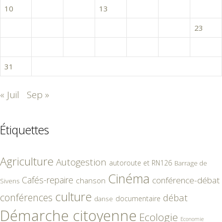
10
11
12
13
14
15
16
17
18
19
20
21
22
23
24
25
26
27
28
29
30
31
« Juil
Sep »
Étiquettes
Agriculture
Autogestion
autoroute et RN126
Barrage de
Cinéma
Cafés-repaire
conférence-débat
chanson
Sivens
culture
conférences
débat
documentaire
danse
Démarche citoyenne
Ecologie
Economie