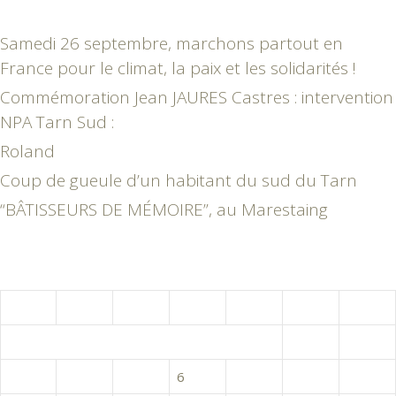
Samedi 26 septembre, marchons partout en
France pour le climat, la paix et les solidarités !
Commémoration Jean JAURES Castres : intervention
NPA Tarn Sud :
Roland
Coup de gueule d’un habitant du sud du Tarn
“BÂTISSEURS DE MÉMOIRE”, au Marestaing
août 2015
L
M
M
J
V
S
D
1
2
3
4
5
6
7
8
9