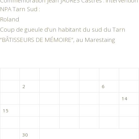
Commémoration Jean JAURES Castres : intervention
NPA Tarn Sud :
Roland
Coup de gueule d’un habitant du sud du Tarn
“BÂTISSEURS DE MÉMOIRE”, au Marestaing
juin 2015
L
M
M
J
V
S
D
1
2
3
4
5
6
7
8
9
10
11
12
13
14
15
16
17
18
19
20
21
22
23
24
25
26
27
28
29
30