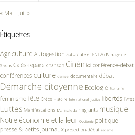
« Mai
Juil »
Étiquettes
Agriculture
Autogestion
autoroute et RN126
Barrage de
Cinéma
Cafés-repaire
conférence-débat
chanson
Sivens
culture
conférences
débat
documentaire
danse
Démarche citoyenne
Ecologie
Economie
fête
libertés
féminisme
livres
Grèce
Histoire
International
justice
Luttes
musique
migrants
Manifestations
Marinaleda
Notre économie et la leur
politique
Occitanie
presse & petits journaux
projection-débat
racisme