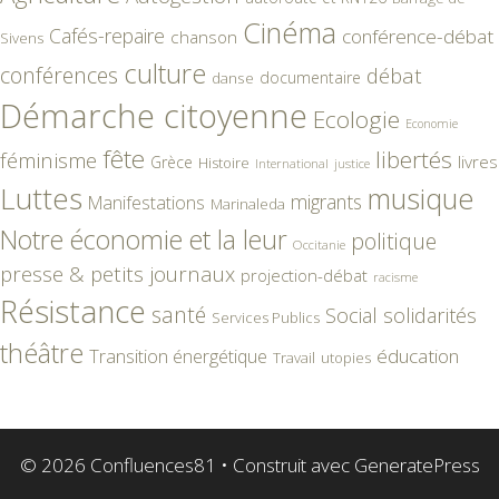
Cinéma
Cafés-repaire
conférence-débat
chanson
Sivens
culture
conférences
débat
documentaire
danse
Démarche citoyenne
Ecologie
Economie
fête
libertés
féminisme
livres
Grèce
Histoire
International
justice
Luttes
musique
migrants
Manifestations
Marinaleda
Notre économie et la leur
politique
Occitanie
presse & petits journaux
projection-débat
racisme
Résistance
santé
Social
solidarités
Services Publics
théâtre
éducation
Transition énergétique
Travail
utopies
© 2026 Confluences81
• Construit avec
GeneratePress