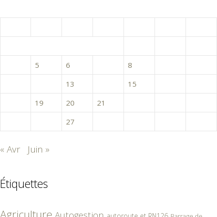
mai 2015
L
M
M
J
V
S
D
1
2
3
4
5
6
7
8
9
10
11
12
13
14
15
16
17
18
19
20
21
22
23
24
25
26
27
28
29
30
31
« Avr
Juin »
Étiquettes
Agriculture
Autogestion
autoroute et RN126
Barrage de