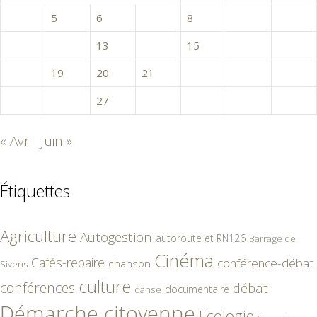
4
5
6
7
8
9
10
11
12
13
14
15
16
17
18
19
20
21
22
23
24
25
26
27
28
29
30
31
« Avr
Juin »
Étiquettes
Agriculture
Autogestion
autoroute et RN126
Barrage de
Cinéma
Cafés-repaire
conférence-débat
chanson
Sivens
culture
conférences
débat
documentaire
danse
Démarche citoyenne
Ecologie