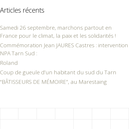
Articles récents
Samedi 26 septembre, marchons partout en
France pour le climat, la paix et les solidarités !
Commémoration Jean JAURES Castres : intervention
NPA Tarn Sud :
Roland
Coup de gueule d’un habitant du sud du Tarn
“BÂTISSEURS DE MÉMOIRE”, au Marestaing
mai 2015
L
M
M
J
V
S
D
1
2
3