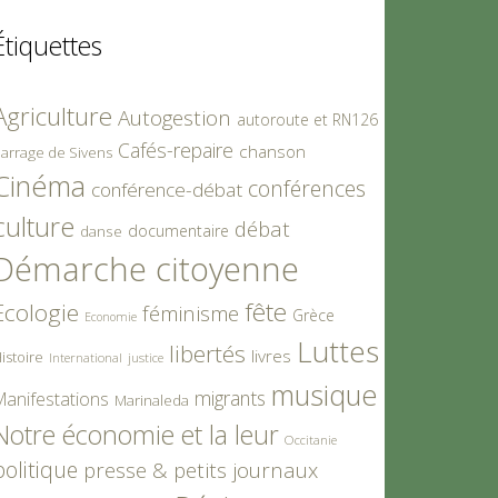
Étiquettes
Agriculture
Autogestion
autoroute et RN126
Cafés-repaire
chanson
arrage de Sivens
Cinéma
conférences
conférence-débat
culture
débat
documentaire
danse
Démarche citoyenne
fête
Ecologie
féminisme
Grèce
Economie
Luttes
libertés
livres
istoire
International
justice
musique
migrants
Manifestations
Marinaleda
Notre économie et la leur
Occitanie
politique
presse & petits journaux