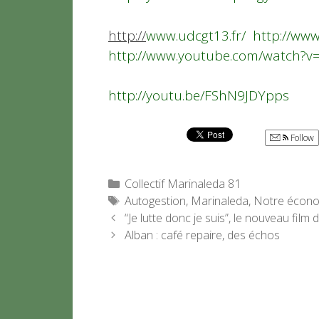
http://
www.udcgt13.fr/
http://www.
http://www.youtube.com/watch?v
http://youtu.be/FShN9JDYpps
Follow
Catégories
Collectif Marinaleda 81
Étiquettes
Autogestion
,
Marinaleda
,
Notre économ
“Je lutte donc je suis”, le nouveau fil
Alban : café repaire, des échos