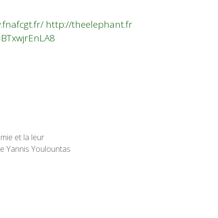
fnafcgt.fr/
http://theelephant.fr
=BTxwjrEnLA8
ie et la leur
m de Yannis Youlountas