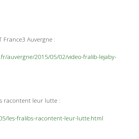
 JT France3 Auvergne :
o.fr/auvergne/2015/05/02/video-fralib-lejaby-
s racontent leur lutte :
/les-fralibs-racontent-leur-lutte.html