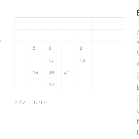
mai 2015
L
M
M
J
V
S
D
1
2
3
x
B
4
5
6
7
8
9
10
11
12
13
14
15
16
17
18
19
20
21
22
23
24
25
26
27
28
29
30
31
H
« Avr
Juin »