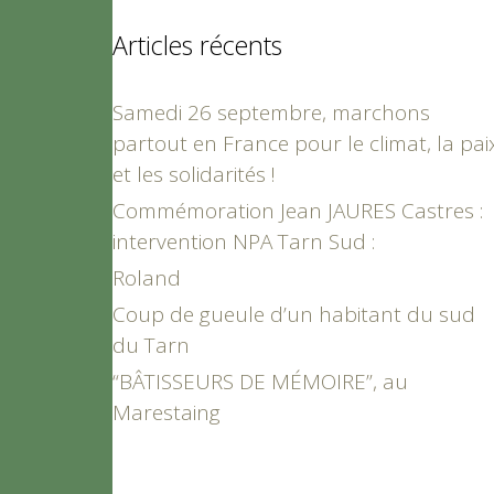
Articles récents
Samedi 26 septembre, marchons
partout en France pour le climat, la pai
et les solidarités !
Commémoration Jean JAURES Castres :
intervention NPA Tarn Sud :
Roland
Coup de gueule d’un habitant du sud
du Tarn
“BÂTISSEURS DE MÉMOIRE”, au
Marestaing