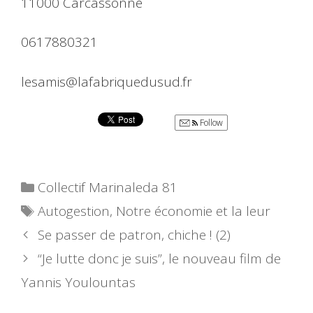
11000 Carcassonne
0617880321
lesamis@lafabriquedusud.fr
Follow
Catégories
Collectif Marinaleda 81
Étiquettes
Autogestion
,
Notre économie et la leur
Se passer de patron, chiche ! (2)
“Je lutte donc je suis”, le nouveau film de
Yannis Youlountas