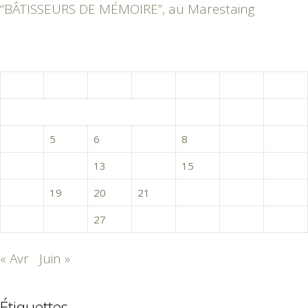
“BÂTISSEURS DE MÉMOIRE”, au Marestaing
mai 2015
L
M
M
J
V
S
D
1
2
3
4
5
6
7
8
9
10
11
12
13
14
15
16
17
18
19
20
21
22
23
24
25
26
27
28
29
30
31
« Avr
Juin »
Étiquettes