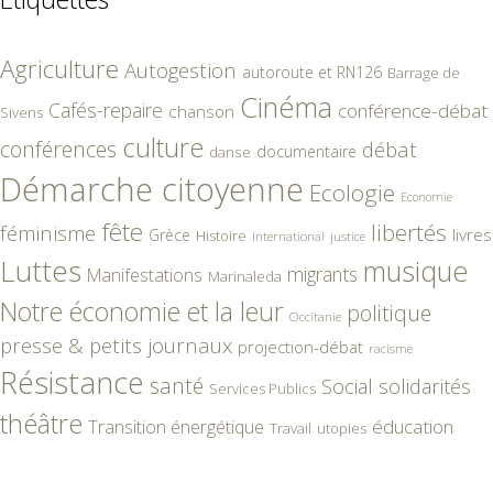
Agriculture
Autogestion
autoroute et RN126
Barrage de
Cinéma
Cafés-repaire
conférence-débat
chanson
Sivens
culture
conférences
débat
documentaire
danse
Démarche citoyenne
Ecologie
Economie
fête
libertés
féminisme
livres
Grèce
Histoire
International
justice
Luttes
musique
migrants
Manifestations
Marinaleda
Notre économie et la leur
politique
Occitanie
presse & petits journaux
projection-débat
racisme
Résistance
santé
Social
solidarités
Services Publics
théâtre
éducation
Transition énergétique
Travail
utopies