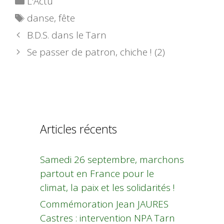
L'Actu
Étiquettes
danse
,
fête
B.D.S. dans le Tarn
Se passer de patron, chiche ! (2)
Articles récents
Samedi 26 septembre, marchons
partout en France pour le
climat, la paix et les solidarités !
Commémoration Jean JAURES
Castres : intervention NPA Tarn