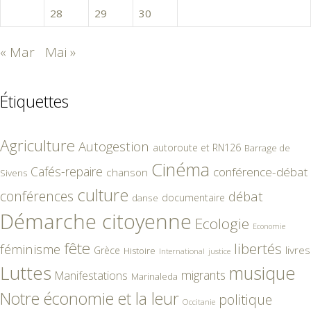
27
28
29
30
« Mar
Mai »
Étiquettes
Agriculture
Autogestion
autoroute et RN126
Barrage de
Cinéma
Cafés-repaire
conférence-débat
chanson
Sivens
culture
conférences
débat
documentaire
danse
Démarche citoyenne
Ecologie
Economie
fête
libertés
féminisme
livres
Grèce
Histoire
International
justice
Luttes
musique
migrants
Manifestations
Marinaleda
Notre économie et la leur
politique
Occitanie