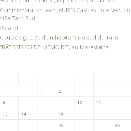
France pour le climat, la paix et les solidarités !
Commémoration Jean JAURES Castres : intervention
NPA Tarn Sud :
Roland
Coup de gueule d’un habitant du sud du Tarn
“BÂTISSEURS DE MÉMOIRE”, au Marestaing
avril 2015
L
M
M
J
V
S
D
1
2
3
4
5
6
7
8
9
10
11
12
13
14
15
16
17
18
19
20
21
22
23
24
25
26