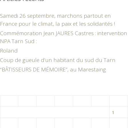
Samedi 26 septembre, marchons partout en
France pour le climat, la paix et les solidarités !
Commémoration Jean JAURES Castres : intervention
NPA Tarn Sud :
Roland
Coup de gueule d’un habitant du sud du Tarn
“BÂTISSEURS DE MÉMOIRE”, au Marestaing
février 2015
L
M
M
J
V
S
D
1
2
3
4
5
6
7
8