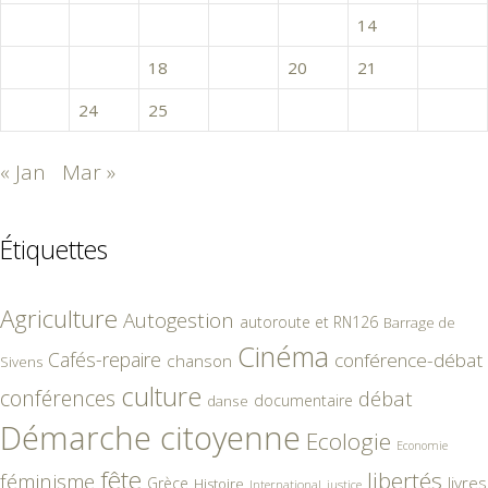
9
10
11
12
13
14
15
16
17
18
19
20
21
22
23
24
25
26
27
28
« Jan
Mar »
Étiquettes
Agriculture
Autogestion
autoroute et RN126
Barrage de
Cinéma
Cafés-repaire
conférence-débat
chanson
Sivens
culture
conférences
débat
documentaire
danse
Démarche citoyenne
Ecologie
Economie
fête
libertés
féminisme
livres
Grèce
Histoire
International
justice