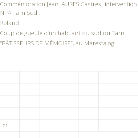
Commémoration Jean JAURES Castres : intervention
NPA Tarn Sud :
Roland
Coup de gueule d’un habitant du sud du Tarn
“BÂTISSEURS DE MÉMOIRE”, au Marestaing
juillet 2014
L
M
M
J
V
S
D
1
2
3
4
5
6
7
8
9
10
11
12
13
14
15
16
17
18
19
20
21
22
23
24
25
26
27
28
29
30
31