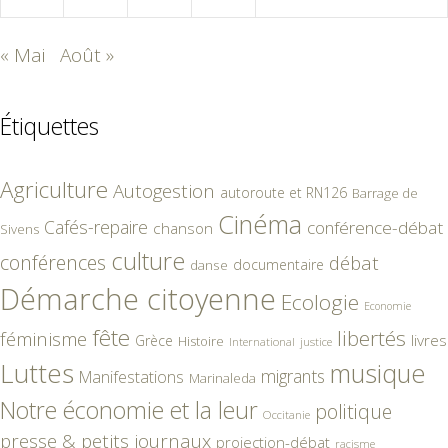
« Mai
Août »
Étiquettes
Agriculture
Autogestion
autoroute et RN126
Barrage de
Cinéma
Cafés-repaire
conférence-débat
chanson
Sivens
culture
conférences
débat
documentaire
danse
Démarche citoyenne
Ecologie
Economie
fête
libertés
féminisme
livres
Grèce
Histoire
International
justice
Luttes
musique
migrants
Manifestations
Marinaleda
Notre économie et la leur
politique
Occitanie
presse & petits journaux
projection-débat
racisme