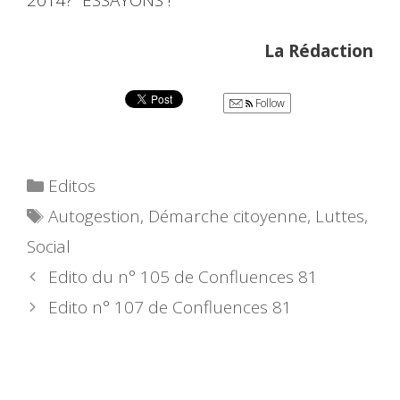
2014? ESSAYONS !
La Rédaction
Follow
Catégories
Editos
Étiquettes
Autogestion
,
Démarche citoyenne
,
Luttes
,
Social
Edito du n° 105 de Confluences 81
Edito n° 107 de Confluences 81