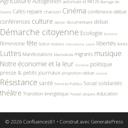
Agriculture
Autogestion
autoroute et RN126
Barrage de
Cinéma
Cafés-repaire
conférence-débat
chanson
Sivens
culture
conférences
débat
documentaire
danse
Démarche citoyenne
Ecologie
Economie
fête
libertés
féminisme
livres
Grèce
Histoire
International
justice
Luttes
musique
migrants
Manifestations
Marinaleda
Notre économie et la leur
politique
Occitanie
presse & petits journaux
projection-débat
racisme
Résistance
santé
Social
solidarités
Services Publics
théâtre
éducation
Transition énergétique
Travail
utopies
© 2026 Confluences81
• Construit avec
GeneratePress