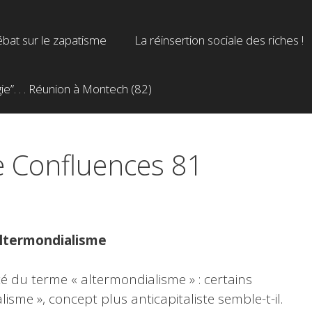
bat sur le zapatisme
La réinsertion sociale des riches !
”. . . Réunion à Montech (82)
e Confluences 81
ltermondialisme
ité du terme « altermondialisme » : certains
isme », concept plus anticapitaliste semble-t-il.