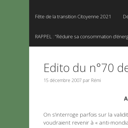
Fête de la transition Citoyenne 2021
Dé
RAPPEL : “Réduire sa consommation d’énergie
Edito du n°70 d
15 décembre 2007
par
Rémi
A
On s’interroge parfois sur la valid
voudraient revenir à « anti-mondial