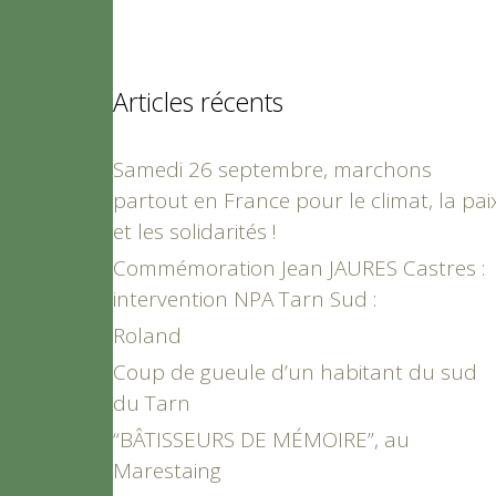
Articles récents
Samedi 26 septembre, marchons
partout en France pour le climat, la pai
et les solidarités !
Commémoration Jean JAURES Castres :
intervention NPA Tarn Sud :
Roland
Coup de gueule d’un habitant du sud
du Tarn
“BÂTISSEURS DE MÉMOIRE”, au
Marestaing