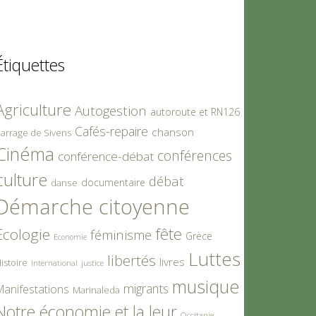
Étiquettes
Agriculture
Autogestion
autoroute et RN126
Cafés-repaire
chanson
arrage de Sivens
Cinéma
conférences
conférence-débat
culture
débat
documentaire
danse
Démarche citoyenne
fête
Ecologie
féminisme
Grèce
Economie
Luttes
libertés
livres
istoire
International
justice
musique
migrants
Manifestations
Marinaleda
Notre économie et la leur
Occitanie