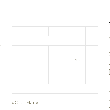
décembre 2007
L
M
M
J
V
S
D
1
2
x
B
3
4
5
6
7
8
9
10
11
12
13
14
15
16
17
18
19
20
21
22
23
24
25
26
27
28
29
30
31
H
« Oct
Mar »