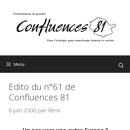
Aller
au
contenu
Menu
Edito du n°61 de
Confluences 81
8 juin 2006
par
Rémi